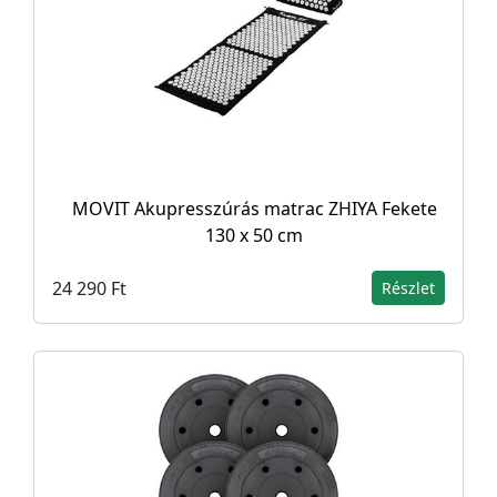
MOVIT Akupresszúrás matrac ZHIYA Fekete
130 x 50 cm
24 290 Ft
Részlet