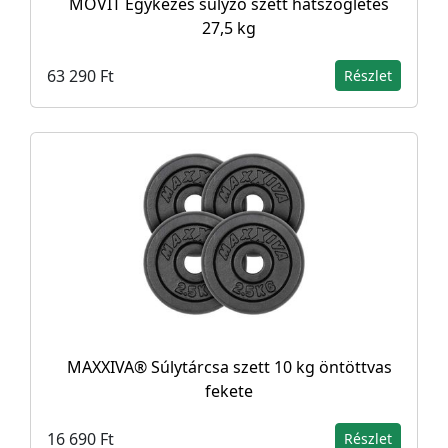
MOVIT Egykezes súlyzó szett hatszögletes
27,5 kg
63 290 Ft
Részlet
MAXXIVA® Súlytárcsa szett 10 kg öntöttvas
fekete
16 690 Ft
Részlet