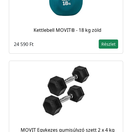
Kettlebell MOVIT® - 18 kg zöld
24 590 Ft
Részlet
MOVIT Egykezes gumisúlyzó szett 2 x 4 kg