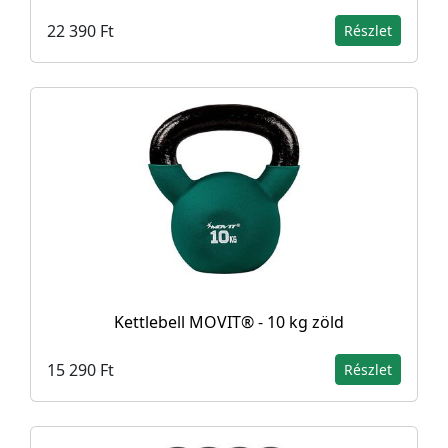
22 390 Ft
Részlet
Kettlebell MOVIT® - 10 kg zöld
15 290 Ft
Részlet