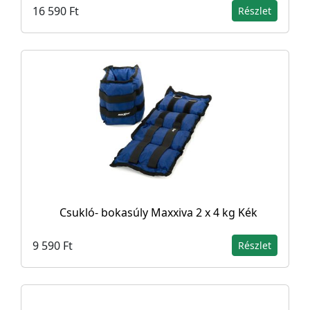
16 590 Ft
Részlet
Csukló- bokasúly Maxxiva 2 x 4 kg Kék
9 590 Ft
Részlet