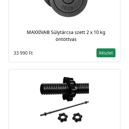
MAXXIVA® Súlytárcsa szett 2 x 10 kg
öntöttvas
33 990 Ft
Részlet