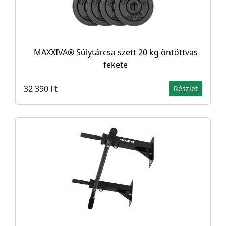
MAXXIVA® Súlytárcsa szett 20 kg öntöttvas
fekete
32 390 Ft
Részlet