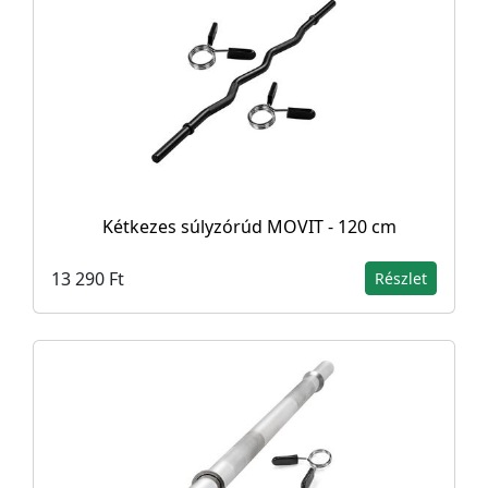
Kétkezes súlyzórúd MOVIT - 120 cm
13 290 Ft
Részlet