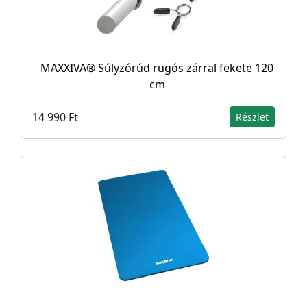
MAXXIVA® Súlyzórúd rugós zárral fekete 120
cm
14 990 Ft
Részlet