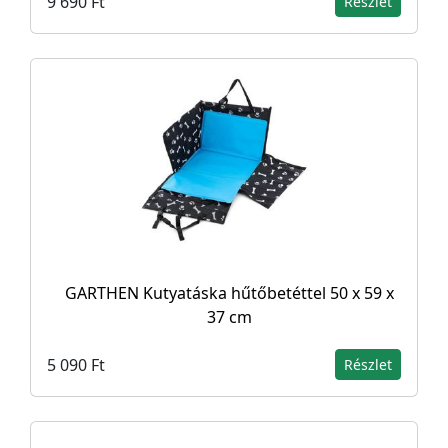
9 690 Ft
Részlet
GARTHEN Kutyatáska hűtőbetéttel 50 x 59 x
37 cm
5 090 Ft
Részlet