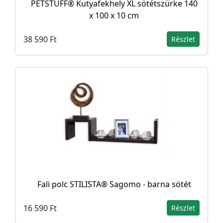
PETSTUFF® Kutyafekhely XL sötétszürke 140
x 100 x 10 cm
38 590 Ft
Részlet
Fali polc STILISTA® Sagomo - barna sötét
16 590 Ft
Részlet