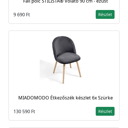
Fali polc STILISTA® Volato 90 cm - ezüst
9 690 Ft
Részlet
MIADOMODO Étkezőszék készlet 6x Szürke
130 590 Ft
Részlet