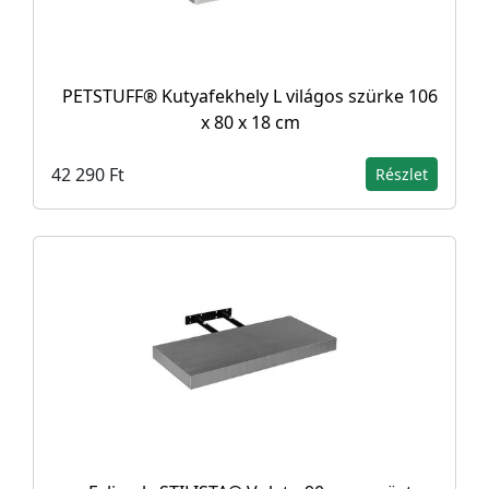
PETSTUFF® Kutyafekhely L világos szürke 106
x 80 x 18 cm
42 290 Ft
Részlet