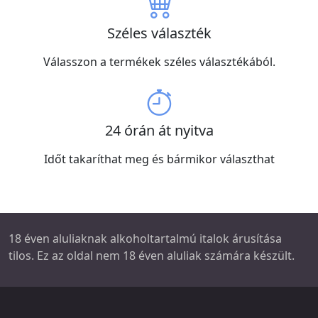
Széles választék
Válasszon a termékek széles választékából.
24 órán át nyitva
Időt takaríthat meg és bármikor választhat
18 éven aluliaknak alkoholtartalmú italok árusítása
tilos. Ez az oldal nem 18 éven aluliak számára készült.