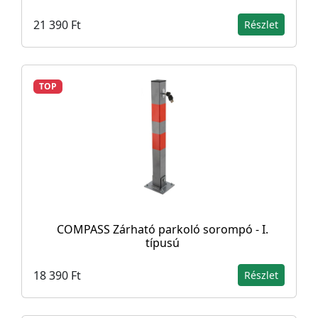
21 390 Ft
Részlet
TOP
COMPASS Zárható parkoló sorompó - I.
típusú
18 390 Ft
Részlet