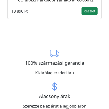
COMPASS Parkolóőr zárható M XC-80012
13 890 Ft
Részlet
100% származási garancia
Kizárólag eredeti áru
Alacsony árak
Szerezze be az árut a legjobb áron