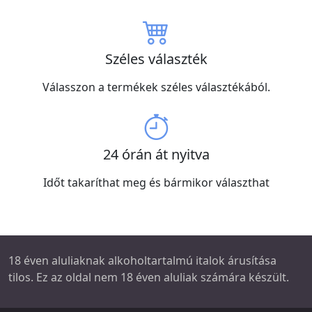
Széles választék
Válasszon a termékek széles választékából.
24 órán át nyitva
Időt takaríthat meg és bármikor választhat
18 éven aluliaknak alkoholtartalmú italok árusítása
tilos. Ez az oldal nem 18 éven aluliak számára készült.