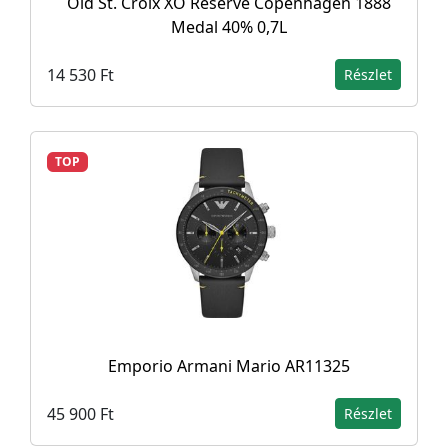
Old St. Croix XO Reserve Copenhagen 1888
Medal 40% 0,7L
14 530 Ft
Részlet
TOP
Emporio Armani Mario AR11325
45 900 Ft
Részlet