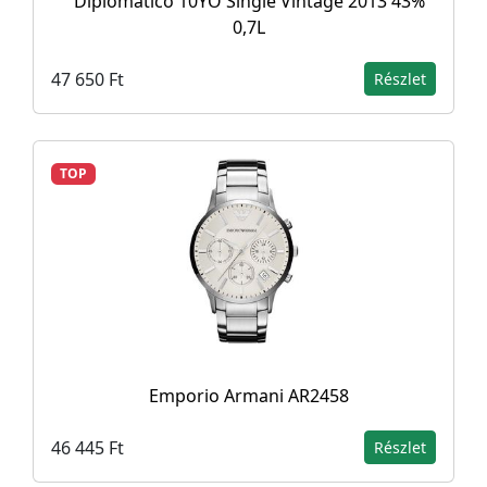
Diplomático 10YO Single Vintage 2013 43%
0,7L
47 650 Ft
Részlet
TOP
Emporio Armani AR2458
46 445 Ft
Részlet