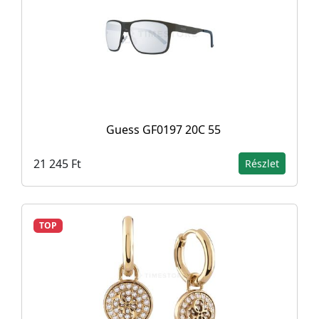
Guess GF0197 20C 55
21 245 Ft
Részlet
TOP