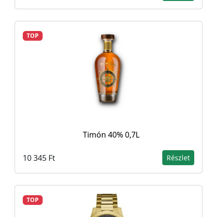
TOP
Timón 40% 0,7L
10 345 Ft
Részlet
TOP