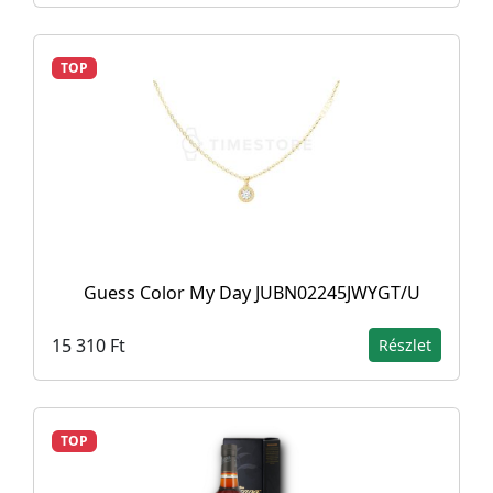
TOP
Guess Color My Day JUBN02245JWYGT/U
15 310 Ft
Részlet
TOP