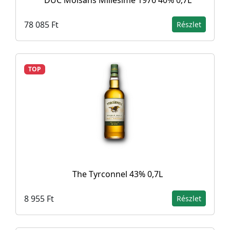
DUC Moisans Millesimé 1976 40% 0,7L
78 085 Ft
Részlet
TOP
The Tyrconnel 43% 0,7L
8 955 Ft
Részlet