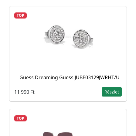
TOP
Guess Dreaming Guess JUBE03129JWRHT/U
11 990 Ft
Részlet
TOP