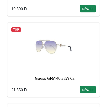
19 390 Ft
Részlet
TOP
Guess GF6140 32W 62
21 550 Ft
Részlet