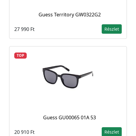
Guess Territory GW0322G2
27 990 Ft
Részlet
TOP
Guess GU00065 01A 53
20 910 Ft
Részlet