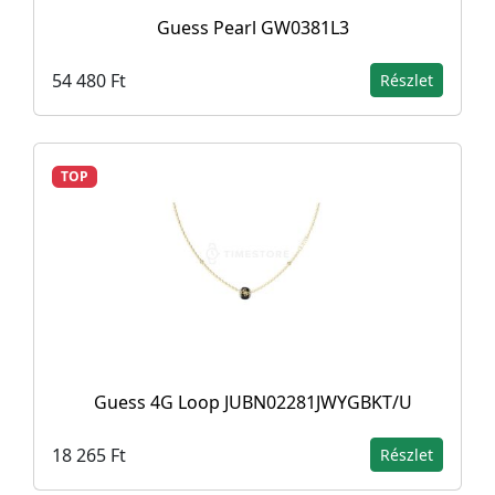
Guess Pearl GW0381L3
54 480 Ft
Részlet
TOP
Guess 4G Loop JUBN02281JWYGBKT/U
18 265 Ft
Részlet