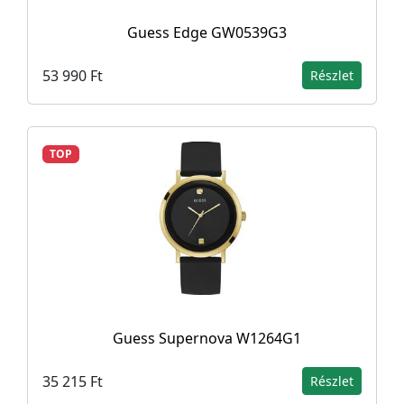
Guess Edge GW0539G3
53 990 Ft
Részlet
TOP
Guess Supernova W1264G1
35 215 Ft
Részlet