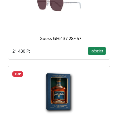
Guess GF6137 28F 57
21 430 Ft
Részlet
TOP