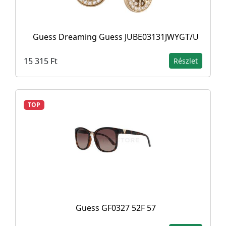
Guess Dreaming Guess JUBE03131JWYGT/U
15 315 Ft
Részlet
TOP
Guess GF0327 52F 57