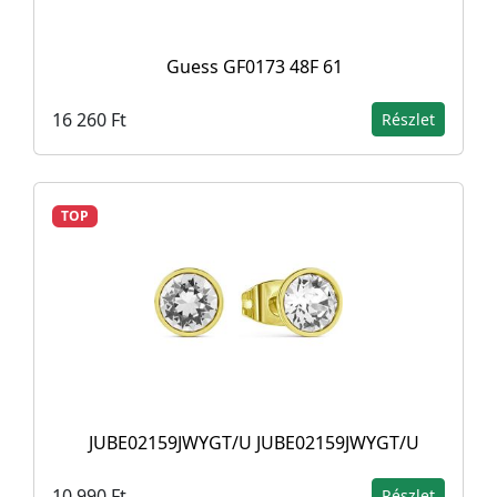
Guess GF0173 48F 61
16 260 Ft
Részlet
TOP
JUBE02159JWYGT/U JUBE02159JWYGT/U
10 990 Ft
Részlet