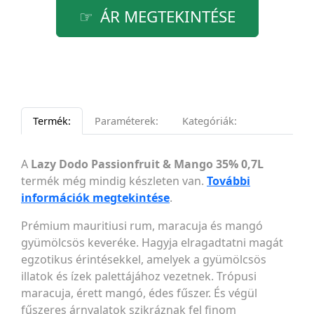
ÁR MEGTEKINTÉSE
Termék:
Paraméterek:
Kategóriák:
A
Lazy Dodo Passionfruit & Mango 35% 0,7L
termék még mindig készleten van.
További
információk megtekintése
.
Prémium mauritiusi rum, maracuja és mangó
gyümölcsös keveréke. Hagyja elragadtatni magát
egzotikus érintésekkel, amelyek a gyümölcsös
illatok és ízek palettájához vezetnek. Trópusi
maracuja, érett mangó, édes fűszer. És végül
fűszeres árnyalatok szikráznak fel finom