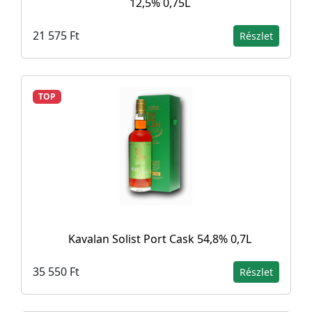
12,5% 0,75L
21 575 Ft
Részlet
TOP
Kavalan Solist Port Cask 54,8% 0,7L
35 550 Ft
Részlet