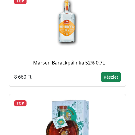
TOP
Marsen Barackpálinka 52% 0,7L
8 660 Ft
Részlet
TOP