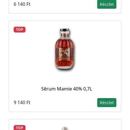
6 140 Ft
Részlet
TOP
Sērum Mamie 40% 0,7L
9 140 Ft
Részlet
TOP