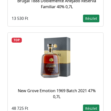
Brugal 1888 Doblemente Añejado Reserva
Familiar 40% 0,7L
13 530 Ft
Részlet
TOP
New Grove Emotion 1969 Batch 2021 47%
0,7L
48 725 Ft
Részlet