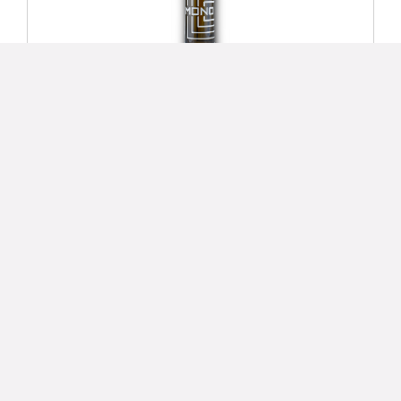
Tokaj Macík Mono Furmint | Vertical 2019-
2021-2022 12,5% 0,75L
7 345 Ft
Részlet
TOP