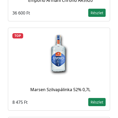
Emporio Armani Chrono AR5920
36 600 Ft
Részlet
TOP
Marsen Szilvapálinka 52% 0,7L
8 475 Ft
Részlet