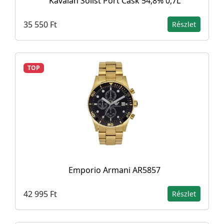
Kavalan Solist Port Cask 54,8% 0,7L
35 550 Ft
Részlet
TOP
Emporio Armani AR5857
42 995 Ft
Részlet