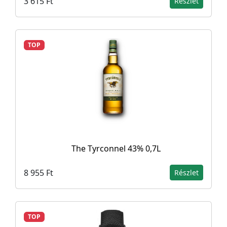
3 615 Ft
Részlet
TOP
The Tyrconnel 43% 0,7L
8 955 Ft
Részlet
TOP