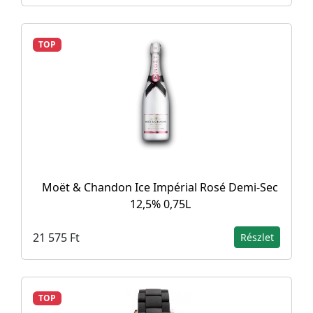
TOP
Moët & Chandon Ice Impérial Rosé Demi-Sec
12,5% 0,75L
21 575 Ft
Részlet
TOP