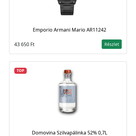
Emporio Armani Mario AR11242
43 650 Ft
Részlet
TOP
Domovina Szilvapálinka 52% 0,7L